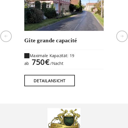
Gite grande capacité
Le Pele
Maximale Kapazität: 19
Maxima
750€
22
ab
/Nacht
ab
DETAILANSICHT
DET