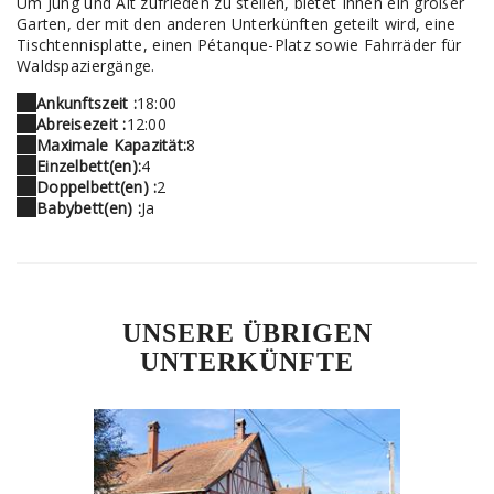
Um Jung und Alt zufrieden zu stellen, bietet Ihnen ein großer
Garten, der mit den anderen Unterkünften geteilt wird, eine
Tischtennisplatte, einen Pétanque-Platz sowie Fahrräder für
Waldspaziergänge.
Ankunftszeit :
18:00
Abreisezeit :
12:00
Maximale Kapazität:
8
Einzelbett(en):
4
Doppelbett(en) :
2
Babybett(en) :
Ja
UNSERE ÜBRIGEN
UNTERKÜNFTE