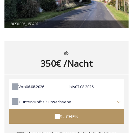
20231006_153707
ab
350€ /Nacht
Von
bis
1
unterkunft /
2
Erwachsene
SUCHEN