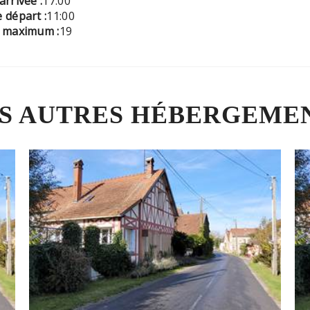
arrivée :
17:00
 départ :
11:00
é maximum :
19
S AUTRES HÉBERGEME