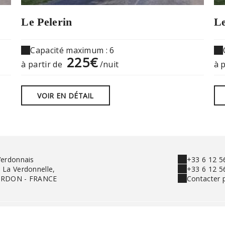
Le Pelerin
L
Capacité maximum : 6
225€
à partir de
/nuit
à 
VOIR EN DÉTAIL
Verdonnais
+33 6 12 5
 La Verdonnelle,
+33 6 12 5
ERDON - FRANCE
Contacter 
Mentions légales
|
Conditions générales de vente