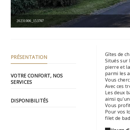
20231006_153707
Gîtes de c
PRÉSENTATION
Situés sur
pierre et 
parmi les a
VOTRE CONFORT, NOS
Vous cherc
SERVICES
Avec ces t
Les deux bâ
ainsi qu'un
DISPONIBILITÉS
Vous profit
Pour vos lo
filet de b