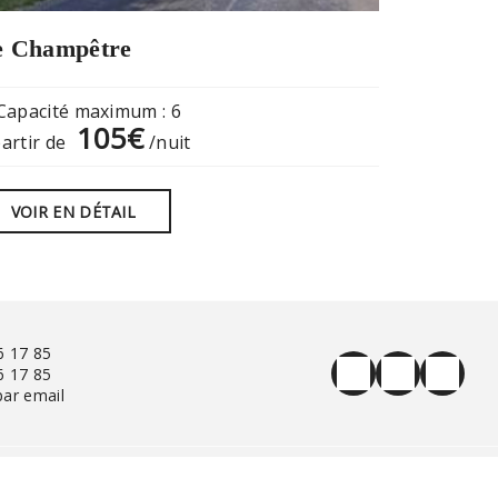
e Champêtre
Capacité maximum : 6
105€
partir de
/nuit
VOIR EN DÉTAIL
6 17 85
6 17 85
par email