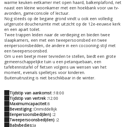
warme keuken-eetkamer met open haard, balkenplafond, net
naast een kleine woonkamer met een hoekbank voor uw tv-
avonden, gameconsole of lectuur.
Nog steeds op de begane grond vindt u ook een volledig
uitgeruste doucheruimte met uitzicht op de 12e-eeuwse kerk
en een apart toilet.
Twee trappen leiden naar de verdieping en bieden twee
slaapkamers, een met een tweepersoonsbed en twee
eenpersoonsbedden, de andere in een cocooning-stijl met
een tweepersoonsbed.
Om u een beetje meer tevreden te stellen, biedt een grote
gemeenschappelijke tuin u een petanquebaan, een
tafeltennistafel of fietsen volgens uw wensen van het
moment, evenals spelletjes voor kinderen.
Buitenuitrusting is niet beschikbaar in de winter.
Tijdstip van aankomst :
18:00
Tijdstip van vertrek :
12:00
Maximumcapaciteit:
6
Bevestiging :
Onmiddellijk
Eenpersoonsbed(den) :
2
Tweepersoonsbed(den) :
2
Babybedjes:
Ja