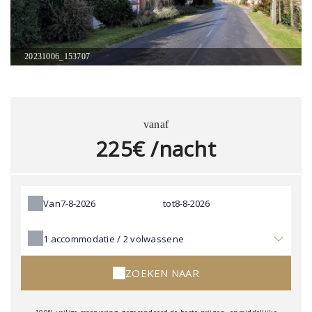
20231006_153707
vanaf
225€ /nacht
Van
tot
1
accommodatie /
2
volwassene
ZOEKEN NAAR