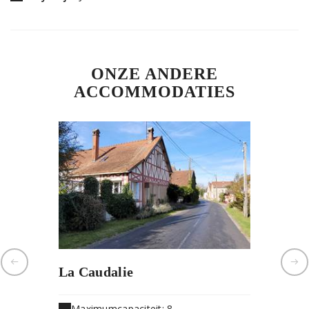
ONZE ANDERE
ACCOMMODATIES
La Caudalie
Gite gr
Maximumcapaciteit: 8
Maximu