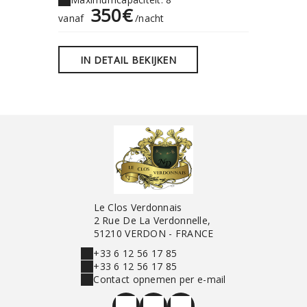
350€
7
vanaf
/nacht
vanaf
IN DETAIL BEKIJKEN
IN D
Le Clos Verdonnais
2 Rue De La Verdonnelle,
51210 VERDON - FRANCE
+33 6 12 56 17 85
+33 6 12 56 17 85
Contact opnemen per e-mail